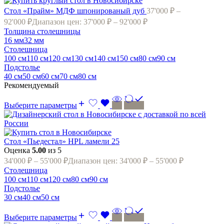
Стол «Прайм» МДФ шпонированый дуб
37'000
₽
–
92'000
₽
Диапазон цен: 37'000 ₽ – 92'000 ₽
Толщина столешницы
16 мм
32 мм
Cтолешница
100 см
110 см
120 cм
130 см
140 см
150 см
80 cм
90 см
Подстолье
40 см
50 см
60 см
70 см
80 см
Рекомендуемый
Выберите параметры
Стол «Пьедестал» HPL ламели 25
Оценка
5.00
из 5
34'000
₽
–
55'000
₽
Диапазон цен: 34'000 ₽ – 55'000 ₽
Cтолешница
100 см
110 см
120 cм
80 cм
90 см
Подстолье
30 см
40 см
50 см
Выберите параметры