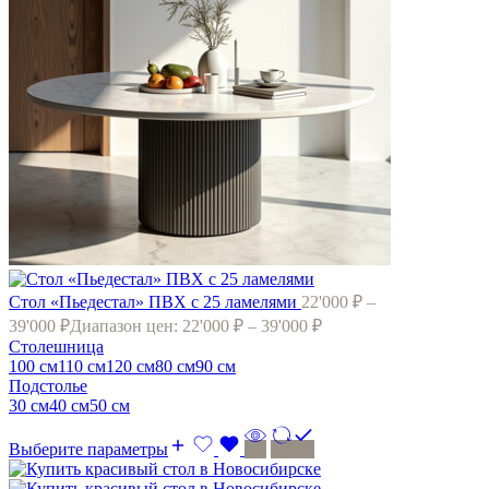
Стол «Пьедестал» ПВХ с 25 ламелями
22'000
₽
–
39'000
₽
Диапазон цен: 22'000 ₽ – 39'000 ₽
Cтолешница
100 см
110 см
120 cм
80 cм
90 см
Подстолье
30 см
40 см
50 см
Выберите параметры