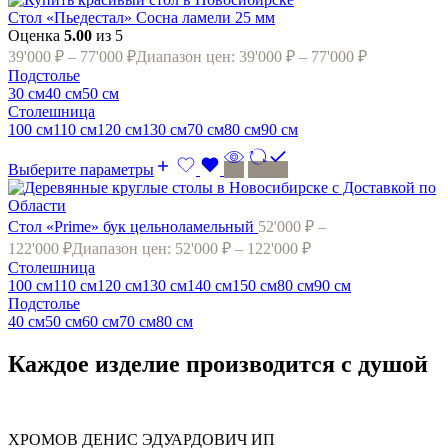
Стол «Пьедестал» Сосна ламели 25 мм
Оценка
5.00
из 5
39'000
₽
–
77'000
₽
Диапазон цен: 39'000 ₽ – 77'000 ₽
Подстолье
30 см
40 см
50 см
Cтолешница
100 см
110 см
120 cм
130 см
70 см
80 cм
90 см
Выберите параметры
Стол «Prime» бук цельноламельный
52'000
₽
–
122'000
₽
Диапазон цен: 52'000 ₽ – 122'000 ₽
Cтолешница
100 см
110 см
120 cм
130 см
140 см
150 см
80 cм
90 см
Подстолье
40 см
50 см
60 см
70 см
80 см
Каждое изделие производится с душой
ХРОМОВ ДЕНИС ЭДУАРДОВИЧ ИП