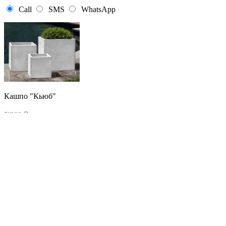
Call
SMS
WhatsApp
Кашпо "Кьюб"
5'800
₽
Задать вопрос
Ваше имя (обязательно)
Ваш Email (обязательно)